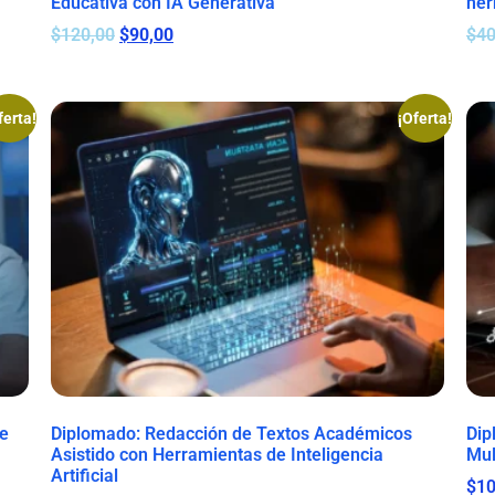
Educativa con IA Generativa
her
$
120,00
$
90,00
$
40
ferta!
¡Oferta!
le
Diplomado: Redacción de Textos Académicos
Dip
Asistido con Herramientas de Inteligencia
Mul
Artificial
$
10