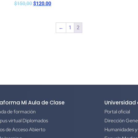
$
150,00
$
120,00
←
1
2
taforma Mi Aula de Clase
Universidad
da de formación
Portal oficial
us virtual Diplomados
Dirección Gene
os de Acceso Abierto
Humanidades y