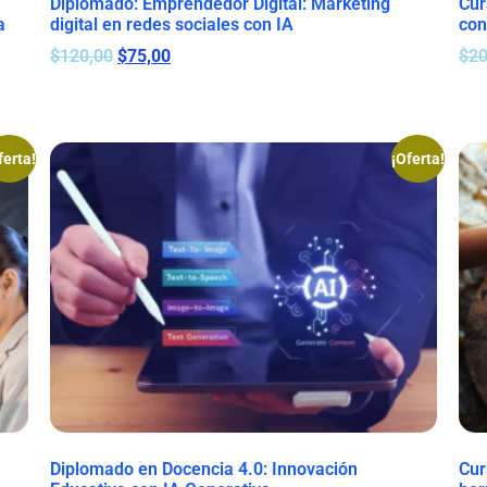
Diplomado: Emprendedor Digital: Marketing
Cur
a
digital en redes sociales con IA
con
$
120,00
$
75,00
$
20
ferta!
¡Oferta!
Diplomado en Docencia 4.0: Innovación
Cur