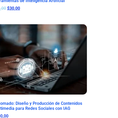
ramientas de Inteligencia Artificial
,00
$
30,00
lomado: Diseño y Producción de Contenidos
timedia para Redes Sociales con IAG
0,00