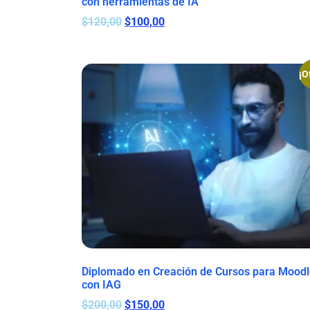
con herramientas de IA
$
120,00
$
100,00
¡O
Diplomado en Creación de Cursos para Mood
con IAG
$
200,00
$
150,00