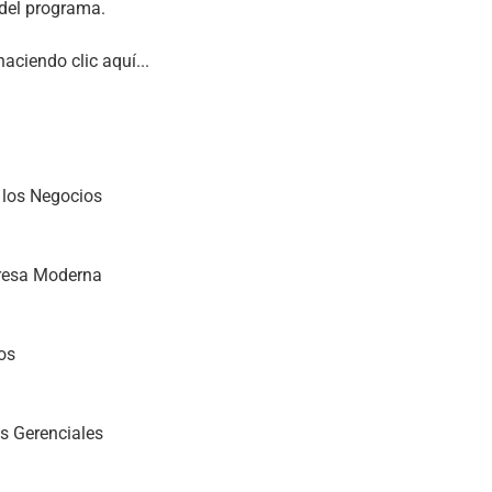
del programa.

haciendo clic aquí...
n los Negocios
presa Moderna
os
s Gerenciales