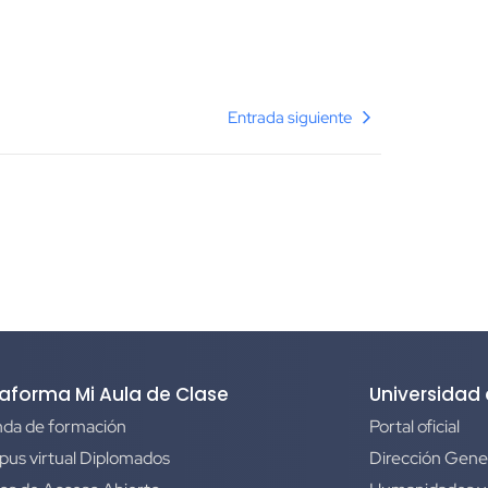
Entrada siguiente
taforma Mi Aula de Clase
Universidad
da de formación
Portal oficial
us virtual Diplomados
Dirección Gene