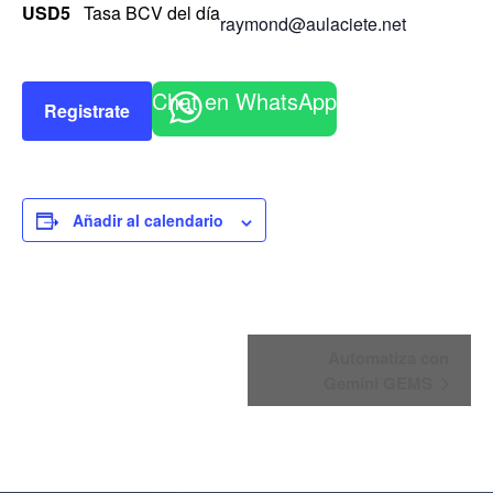
USD5
Tasa BCV del día
raymond@aulaciete.net
Chat en WhatsApp
Registrate
Añadir al calendario
Navegación
Automatiza con
del
Gemini GEMS
Evento