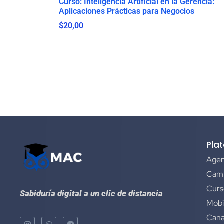
Curso: Inteligencia Artificial en la Gerencia:
Aplicaciones Prácticas para Negocios
$
20,00
Pla
Agen
Camp
Curs
Sabiduría digital a un clic de distancia
Mobi
Cana