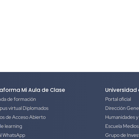
taforma Mi Aula de Clase
Universidad
da de formación
Portal oficial
us virtual Diplomados
Dirección Gene
os de Acceso Abierto
Humanidades y
le learning
Escuela Medios
l WhatsApp
Grupo de Inves