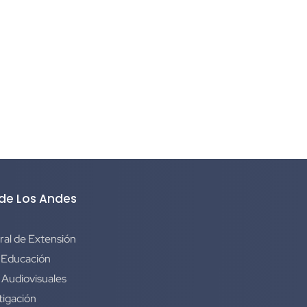
 de Los Andes
ral de Extensión
 Educación
 Audiovisuales
tigación